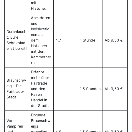
mit
Historie.
Anekdoten
und
Indiskretio
Durchlauch
nen aus
t, Eure
dem
4.7
1 Stunde
Ab 9,50 €
Schokolad
Hofleben
e ist bereit!
mit dem
Kammerher
rn.
Erfahre
mehr über
Braunschw
Fairtrade
eig – Die
und den
–
1.5 Stunden
Ab 9,50 €
Fairtrade-
Fairen
Stadt
Handel in
der Stadt.
Erkunde
Von
Braunschw
Vampiren
eigs
und
gruselige
4.9
1.5 Stunden
Ab 9,50 €