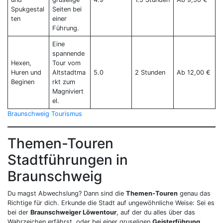
Spukgestal
Seiten bei
ten
einer
Führung.
Eine
spannende
Hexen,
Tour vom
Huren und
Altstadtma
5.0
2 Stunden
Ab 12,00 €
Beginen
rkt zum
Magniviert
el.
Braunschweig Tourismus
Themen-Touren
Stadtführungen in
Braunschweig
Du magst Abwechslung? Dann sind die
Themen-Touren
genau das
Richtige für dich. Erkunde die Stadt auf ungewöhnliche Weise: Sei es
bei der
Braunschweiger Löwentour
, auf der du alles über das
Wahrzeichen erfährst, oder bei einer gruseligen
Geisterführung