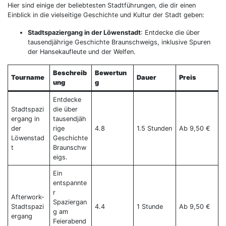
Hier sind einige der beliebtesten Stadtführungen, die dir einen
Einblick in die vielseitige Geschichte und Kultur der Stadt geben:
Stadtspaziergang in der Löwenstadt
: Entdecke die über
tausendjährige Geschichte Braunschweigs, inklusive Spuren
der Hansekaufleute und der Welfen.
Beschreib
Bewertun
Tourname
Dauer
Preis
ung
g
Entdecke
Stadtspazi
die über
ergang in
tausendjäh
der
rige
4.8
1.5 Stunden
Ab 9,50 €
Löwenstad
Geschichte
t
Braunschw
eigs.
Ein
entspannte
r
Afterwork-
Spaziergan
Stadtspazi
4.4
1 Stunde
Ab 9,50 €
g am
ergang
Feierabend