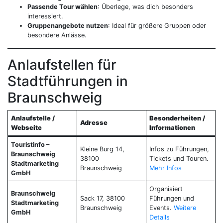
Passende Tour wählen
: Überlege, was dich besonders
interessiert.
Gruppenangebote nutzen
: Ideal für größere Gruppen oder
besondere Anlässe.
Anlaufstellen für
Stadtführungen in
Braunschweig
Anlaufstelle /
Besonderheiten /
Adresse
Webseite
Informationen
Touristinfo –
Kleine Burg 14,
Infos zu Führungen,
Braunschweig
38100
Tickets und Touren.
Stadtmarketing
Braunschweig
Mehr Infos
GmbH
Organisiert
Braunschweig
Sack 17, 38100
Führungen und
Stadtmarketing
Braunschweig
Events.
Weitere
GmbH
Details